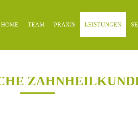
HOME
TEAM
PRAXIS
LEISTUNGEN
SE
Rufen Sie uns an
0 97 21 - 80 45 87
CHE ZAHNHEILKUND