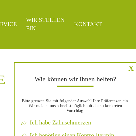
WIR STELLEN
RVICE
KONTAKT
EIN
Unsere Öffnungszeiten
bitte hier klicken
x
E
Wie können wir Ihnen helfen?
Bitte grenzen Sie mit folgender Auswahl Ihre Präferenzen ein.
Wir melden uns schnellstmöglich mit einem konkreten
Vorschlag.
Ich habe Zahnschmerzen
Ich benötige einen Kontroll­termin