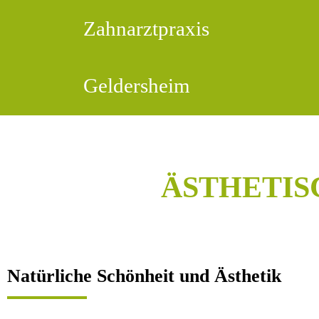
Zahnarztpraxis
Online Termin vereinbaren!
Geldersheim
Termin online buchen
ÄSTHETIS
Natürliche Schönheit und Ästhetik